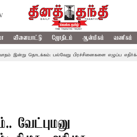
TV
மா
விளையாட்டு
ஜோதிடம்
ஆன்மிகம்
வணிகம்
று தொடக்கம்: பல்வேறு பிரச்சினைகளை எழுப்ப எதிர்க்கட்சிகள் த
ம்.. வேட்புமனு