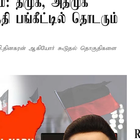
ம்: திமுக, அதிமுக
ி பங்கீட்டில் தொடரும்
.வி.தினகரன் ஆகியோர் கூடுதல் தொகுதிகளை
R