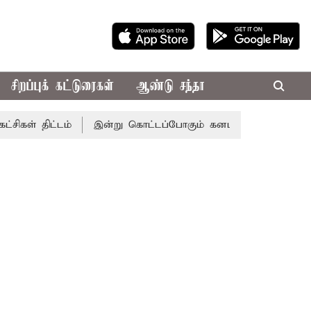
சிறப்புக் கட்டுரைகள்
ஆண்டு சந்தா
ிட்டம்
இன்று கொட்டப்போகும் கனமழை.. எந்தெந்த மாவட்டங்க