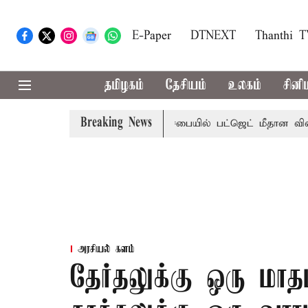
E-Paper
DTNEXT
Thanthi 
தமிழகம்
தேசியம்
உலகம்
சினி
Breaking News
றமா?, தடுமாற்றமா?
சட்டசபையில் பட்ஜெட் மீதான விவாதம் இன்
அரசியல் களம்
தேர்தலுக்கு ஒரு மாத