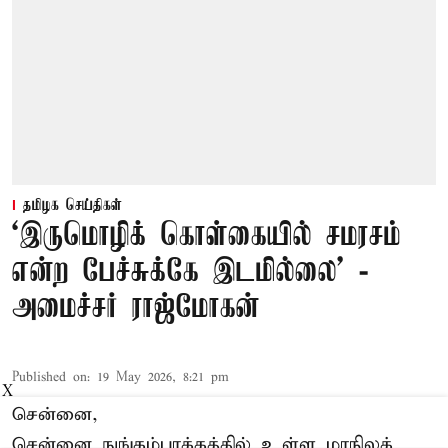
தமிழக செய்திகள்
‘இருமொழிக் கொள்கையில் சமரசம்
என்ற பேச்சுக்கே இடமில்லை’ -
அமைச்சர் ராஜ்மோகன்
Published on
:
19 May 2026, 8:21 pm
X
சென்னை,
சென்னை நுங்கம்பாக்கத்தில் உள்ள மாநிலக்