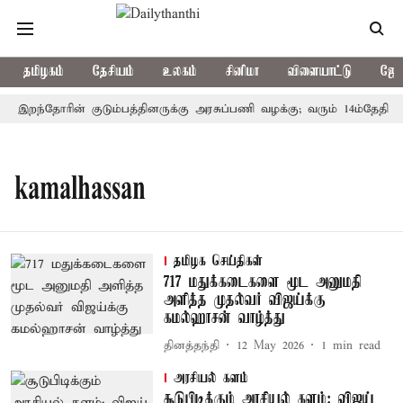
தமிழகம்
தேசியம்
உலகம்
சினிமா
விளையாட்டு
ஜோத
ல்: இறந்தோரின் குடும்பத்தினருக்கு அரசுப்பணி வழக்கு; வரும் 14ம்தேதி சுப
kamalhassan
தமிழக செய்திகள்
717 மதுக்கடைகளை மூட அனுமதி
அளித்த முதல்வர் விஜய்க்கு
கமல்ஹாசன் வாழ்த்து
தினத்தந்தி
12 May 2026
1
min read
அரசியல் களம்
சூடுபிடிக்கும் அரசியல் களம்: விஜய்