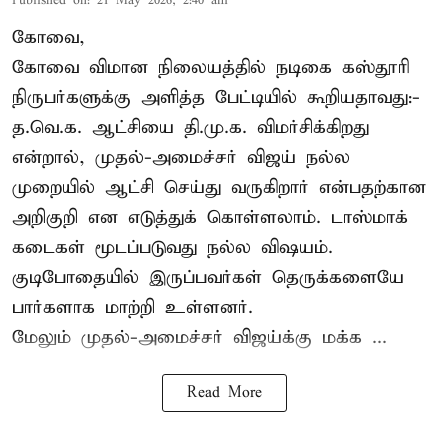
Published on
:
21 May 2026, 2:40 am
கோவை,
கோவை விமான நிலையத்தில் நடிகை கஸ்தூரி
நிருபர்களுக்கு அளித்த பேட்டியில் கூறியதாவது:-
த.வெ.க. ஆட்சியை தி.மு.க. விமர்சிக்கிறது
என்றால், முதல்-அமைச்சர் விஜய் நல்ல
முறையில் ஆட்சி செய்து வருகிறார் என்பதற்கான
அறிகுறி என எடுத்துக் கொள்ளலாம். டாஸ்மாக்
கடைகள் மூடப்படுவது நல்ல விஷயம்.
குடிபோதையில் இருப்பவர்கள் தெருக்களையே
பார்களாக மாற்றி உள்ளனர்.
மேலும் முதல்-அமைச்சர் விஜய்க்கு மக்க ...
Read More