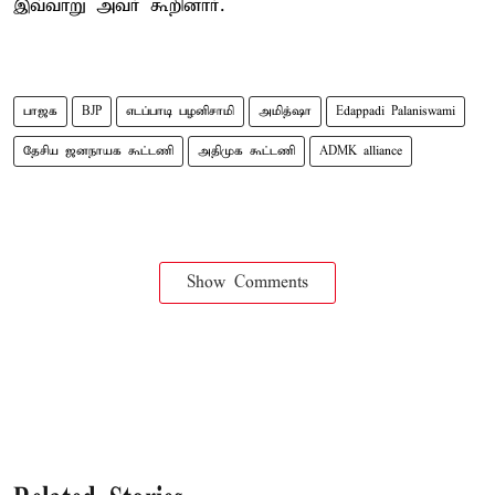
இவ்வாறு அவர் கூறினார்.
பாஜக
BJP
எடப்பாடி பழனிசாமி
அமித்ஷா
Edappadi Palaniswami
தேசிய ஜனநாயக கூட்டணி
அதிமுக கூட்டணி
ADMK alliance
Show Comments