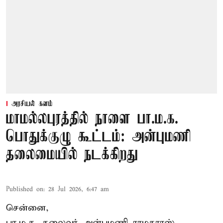
அரசியல் களம்
மாமல்லபுரத்தில் நாளை பா.ம.க.
பொதுக்குழு கூட்டம்: அன்புமணி
தலைமையில் நடக்கிறது
Published on
:
28 Jul 2026, 6:47 am
சென்னை,
பா.ம.க. தலைவர் அன்புமணி ராமதாாஸ்