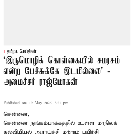
தமிழக செய்திகள்
‘இருமொழிக் கொள்கையில் சமரசம்
என்ற பேச்சுக்கே இடமில்லை’ -
அமைச்சர் ராஜ்மோகன்
Published on
:
19 May 2026, 8:21 pm
சென்னை,
சென்னை நுங்கம்பாக்கத்தில் உள்ள மாநிலக்
கல்வியியல் ஆராய்ச்சி மற்றும் பயிற்சி