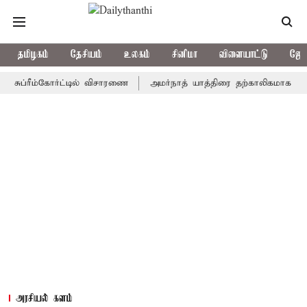
தமிழகம்
தேசியம்
உலகம்
சினிமா
விளையாட்டு
ஜோத
ரீம்கோர்ட்டில் விசாரணை
அமர்நாத் யாத்திரை தற்காலிகமாக நிறுத்தம்
அரசியல் களம்