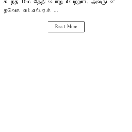
கடந்த 10ம் தேதி பொறுப்பேற்றார். அவருடன்
தவெக எம்.எல்.ஏ.க் ...
Read More