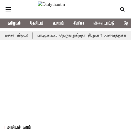
தமிழகம்
தேசியம்
உலகம்
சினிமா
விளையாட்டு
ஜோத
் விஜய்!
பா.ஜ.க.வை நெருங்குகிறதா தி.மு.க.? அனைத்துக்கட்சி எம்.ப
அரசியல் களம்