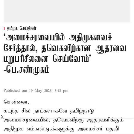
தமிழக செய்திகள்
‘அமைச்சரவையில் அதிமுகவைச்
சேர்த்தால், தவெகவிற்கான ஆதரவை
மறுபரிசீலனை செய்வோம்'
-பெ.சண்முகம்
Published on
:
19 May 2026, 3:43 pm
சென்னை,
கடந்த சில நாட்களாகவே தமிழ்நாடு
X
அமைச்சரவையில், தவெகவிற்கு ஆதரவளிக்கும்
அதிமுக எம்.எல்.ஏ.க்களுக்கு அமைச்சர் பதவி