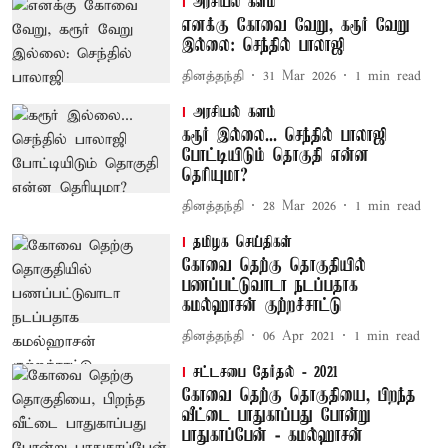
அரசியல் களம்
எனக்கு கோவை வேறு, கரூர் வேறு
இல்லை: செந்தில் பாலாஜி
தினத்தந்தி
31 Mar 2026
1
min read
அரசியல் களம்
கரூர் இல்லை... செந்தில் பாலாஜி
போட்டியிடும் தொகுதி என்ன
தெரியுமா?
தினத்தந்தி
28 Mar 2026
1
min read
தமிழக செய்திகள்
கோவை தெற்கு தொகுதியில்
பணப்பட்டுவாடா நடப்பதாக
கமல்ஹாசன் குற்றச்சாட்டு
தினத்தந்தி
06 Apr 2021
1
min read
சட்டசபை தேர்தல் - 2021
கோவை தெற்கு தொகுதியை, பிறந்த
வீட்டை பாதுகாப்பது போன்று
பாதுகாப்பேன் - கமல்ஹாசன்