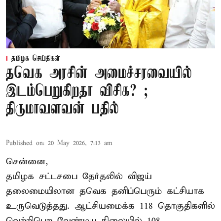
தமிழக செய்திகள்
தவெக அரசின் அமைச்சரவையில்
இடம்பெறுகிறதா விசிக? ;
திருமாவளவன் பதில்
Published on
:
20 May 2026, 7:13 am
சென்னை,
தமிழக சட்டசபை தேர்தலில் விஜய்
தலைமையிலான தவெக தனிப்பெரும் கட்சியாக
உருவெடுத்தது. ஆட்சியமைக்க 118 தொகுதிகளில்
வெற்றிபெற வேண்டிய நிலையில் 108