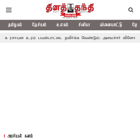
தமிழகம்
தேசியம்
உலகம்
சினிமா
விளையாட்டு
ஜோத
 உரம் பயன்பாட்டை தவிர்க்க வேண்டும்: அமைச்சர் வினோத்
5 ஆண்ட
அரசியல் களம்