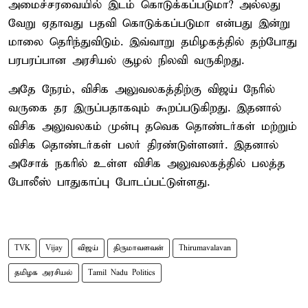
அமைச்சரவையில் இடம் கொடுக்கப்படுமா? அல்லது
வேறு ஏதாவது பதவி கொடுக்கப்படுமா என்பது இன்று
மாலை தெரிந்துவிடும். இவ்வாறு தமிழகத்தில் தற்போது
பரபரப்பான அரசியல் சூழல் நிலவி வருகிறது.
அதே நேரம், விசிக அலுவலகத்திற்கு விஜய் நேரில்
வருகை தர இருப்பதாகவும் கூறப்படுகிறது. இதனால்
விசிக அலுவலகம் முன்பு தவெக தொண்டர்கள் மற்றும்
விசிக தொண்டர்கள் பலர் திரண்டுள்ளனர். இதனால்
அசோக் நகரில் உள்ள விசிக அலுவலகத்தில் பலத்த
போலீஸ் பாதுகாப்பு போடப்பட்டுள்ளது.
TVK
Vijay
விஜய்
திருமாவளவன்
Thirumavalavan
தமிழக அரசியல்
Tamil Nadu Politics