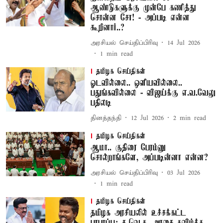
ஆண்டுகளுக்கு முன்பே கணித்து
சொன்ன சோ! - அப்படி என்ன
கூறினார்..?
அரசியல் செய்திப்பிரிவு
14 Jul 2026
1
min read
தமிழக செய்திகள்
ஓடவில்லை.. ஒளியவில்லை..
பதுங்கவில்லை - விஜய்க்கு எ.வ.வேலு
பதிலடி
தினத்தந்தி
12 Jul 2026
2
min read
தமிழக செய்திகள்
ஆமா.. குதிரை பேரம்னு
சொல்றாங்களே, அப்படின்னா என்ன?
அரசியல் செய்திப்பிரிவு
03 Jul 2026
1
min read
தமிழக செய்திகள்
தமிழக அரசியலில் உச்சக்கட்ட