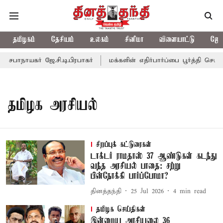
தமிழகம்
தேசியம்
உலகம்
சினிமா
விளையாட்டு
ஜோத
பாநாயகர் ஜே.சி.டி.பிரபாகர்
மக்களின் எதிர்பார்ப்பை பூர்த்தி செய்ய
தமிழக அரசியல்
சிறப்புக் கட்டுரைகள்
டாக்டர் ராமதாஸ் 37 ஆண்டுகள் கடந்து
வந்த அரசியல் பாதை: சற்று
பின்நோக்கி பார்ப்போமா?
தினத்தந்தி
25 Jul 2026
4
min read
தமிழக செய்திகள்
இன்றைய அரசியலை 36