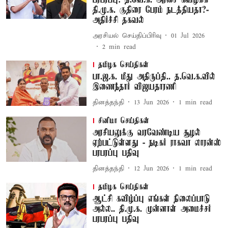
பரபரப்பு: த.வெ.க. அரசை கவிழ்க்க
தி.மு.க. குதிரை பேரம் நடத்தியதா?-
அதிர்ச்சி தகவல்
அரசியல் செய்திப்பிரிவு
01 Jul 2026
2
min read
தமிழக செய்திகள்
பா.ஜ.க. மீது அதிருப்தி.. த.வெ.க.வில்
இணைந்தார் விஜயதாரணி
தினத்தந்தி
13 Jun 2026
1
min read
சினிமா செய்திகள்
அரசியலுக்கு வரவேண்டிய சூழல்
ஏற்பட்டுள்ளது - நடிகர் ராகவா லாரன்ஸ்
பரபரப்பு பதிவு
தினத்தந்தி
12 Jun 2026
1
min read
தமிழக செய்திகள்
ஆட்சி கவிழ்ப்பு எங்கள் நிலைப்பாடு
அல்ல.. தி.மு.க. முன்னாள் அமைச்சர்
பரபரப்பு பதிவு