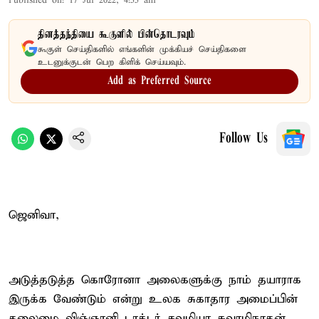
Published on
:
17 Jul 2022, 4:55 am
தினத்தந்தியை கூகுளில் பின்தொடரவும்
கூகுள் செய்திகளில் எங்களின் முக்கியச் செய்திகளை
உடனுக்குடன் பெற கிளிக் செய்யவும்.
Add as Preferred Source
Follow Us
ஜெனிவா,
அடுத்தடுத்த கொரோனா அலைகளுக்கு நாம் தயாராக
இருக்க வேண்டும் என்று உலக சுகாதார அமைப்பின்
தலைமை விஞ்ஞானி டாக்டர் சவுமியா சுவாமிநாதன்