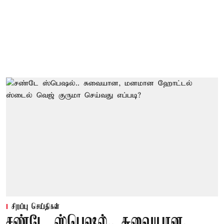
சிறப்பு செய்திகள்
சண்டே ஸ்பெஷல்.. சுவையான,