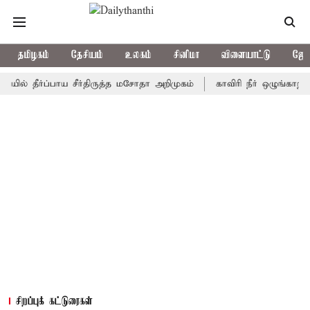
தமிழகம்
தேசியம்
உலகம்
சினிமா
விளையாட்டு
ஜோத
ர்ப்பாய சீர்திருத்த மசோதா அறிமுகம்
காவிரி நீர் ஒழுங்காற்று குழு
சிறப்புக் கட்டுரைகள்