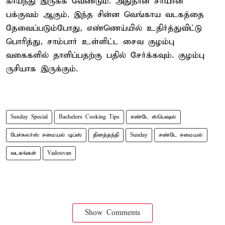
காய்ந்து இருக்க வேண்டும். அதுதான் சரியான
பக்குவம் ஆகும். இந்த சின்ன வெங்காய வடகத்தை
தேவைப்படும்போது, எண்ணெய்யில் உதிர்த்துவிட்டு
பொரித்து, சாம்பார் உள்ளிட்ட சைவ குழம்பு
வகைகளில் தாளிப்பதற்கு பதில் சேர்க்கவும். குழம்பு
ருசியாக இருக்கும்.
Sunday Special
Bachelors Cooking Tips
சண்டே ஸ்பெஷல்
பேச்சுலர்ஸ் சமையல் டிப்ஸ்
தினத்தந்தி
Sunday
சண்டே சமையல்
வடகங்கள்
Vadouvan
Show Comments