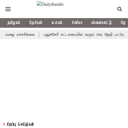
தமிழகம்
தேசியம்
உலகம்
சினிமா
விளையாட்டு
ஜோத
 எச்சரிக்கை
புதுச்சேரி சட்டசபையில் வரும் 24ம் தேதி பட்ஜெட் தாக்க
சிறப்பு செய்திகள்