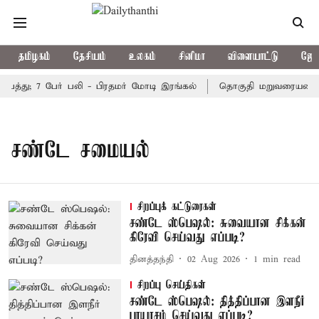
தமிழகம்
தேசியம்
உலகம்
சினிமா
விளையாட்டு
ஜோத
ிபத்து; 7 பேர் பலி - பிரதமர் மோடி இரங்கல்
தொகுதி மறுவரையறை நட
சண்டே சமையல்
சிறப்புக் கட்டுரைகள்
சண்டே ஸ்பெஷல்: சுவையான சிக்கன்
கிரேவி செய்வது எப்படி?
தினத்தந்தி
02 Aug 2026
1
min read
சிறப்பு செய்திகள்
சண்டே ஸ்பெஷல்: தித்திப்பான இளநீர்
பாயாசம் செய்வது எப்படி?