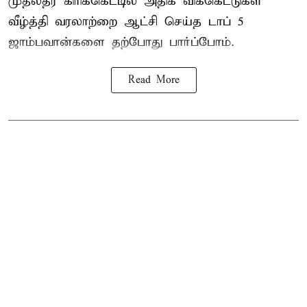
முதல்தர
கிரிக்கெட்
டில் அதிக விக்கெட்டுகள்
வீழ்த்தி வரலாற்றை ஆட்சி செய்த டாப் 5
ஜாம்பவான்களை தற்போது பார்ப்போம்.
Read More