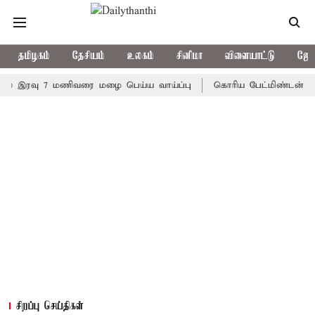
தமிழகம்
தேசியம்
உலகம்
சினிமா
விளையாட்டு
ஜோத
ரவு 7 மணிவரை மழை பெய்ய வாய்ப்பு
கொரிய பேட்மிண்டன் இறுதி போட
சிறப்பு செய்திகள்