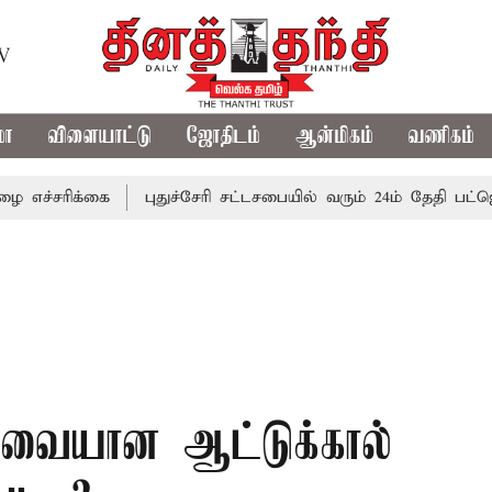
TV
மா
விளையாட்டு
ஜோதிடம்
ஆன்மிகம்
வணிகம்
ிக்கை
புதுச்சேரி சட்டசபையில் வரும் 24ம் தேதி பட்ஜெட் தாக்
ுவையான ஆட்டுக்கால்