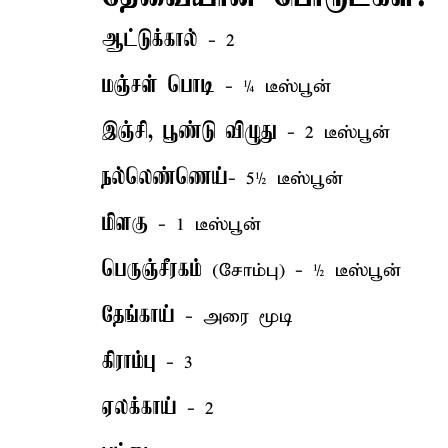
ஆட்டுக்கால்
- 2
மஞ்சள் பொடி
- ¼ டீஸ்பூன்
இஞ்சி, பூண்டு விழுது
- 2 டீஸ்பூன்
நல்லெண்ணெய்
- 5½ டீஸ்பூன்
மிளகு
- 1 டீஸ்பூன்
பெருஞ்சீரகம்
(சோம்பு) - ½ டீஸ்பூன்
தேங்காய்
- அரை மூடி
கிராம்பு
- 3
ஏலக்காய்
- 2