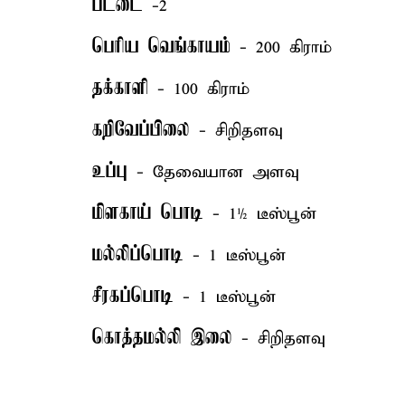
பட்டை
-2
பெரிய வெங்காயம்
- 200 கிராம்
தக்காளி
- 100 கிராம்
கறிவேப்பிலை
- சிறிதளவு
உப்பு
- தேவையான அளவு
மிளகாய் பொடி
- 1½ டீஸ்பூன்
மல்லிப்பொடி
- 1 டீஸ்பூன்
சீரகப்பொடி
- 1 டீஸ்பூன்
கொத்தமல்லி இலை
- சிறிதளவு