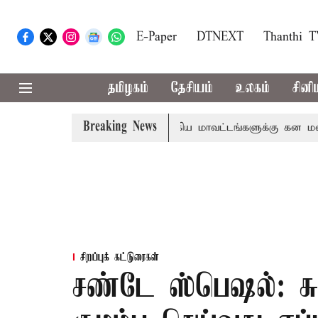
E-Paper
DTNEXT
Thanthi 
தமிழகம்
தேசியம்
உலகம்
சினி
Breaking News
கோவை, தேனி,நீலகிரி ஆகிய மாவட்டங்களுக்கு கன மழை எச்சர
சிறப்புக் கட்டுரைகள்
சண்டே ஸ்பெஷல்: ச