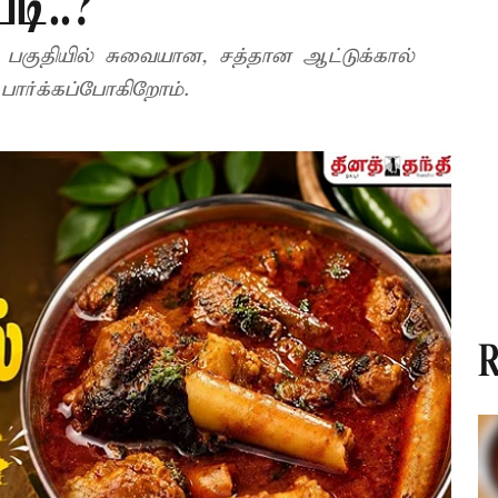
டி..?
் பகுதியில் சுவையான, சத்தான ஆட்டுக்கால்
 பார்க்கப்போகிறோம்.
R