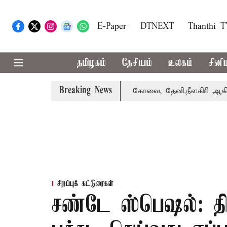
E-Paper
DTNEXT
Thanthi 
தமிழகம்
தேசியம்
உலகம்
சினி
Breaking News
வாபஸ் பெற்றார் சங்கீதா
கோவை, தேனி,நீலகிரி ஆகிய மாவட்ட
சிறப்புக் கட்டுரைகள்
சண்டே ஸ்பெஷல்: தித