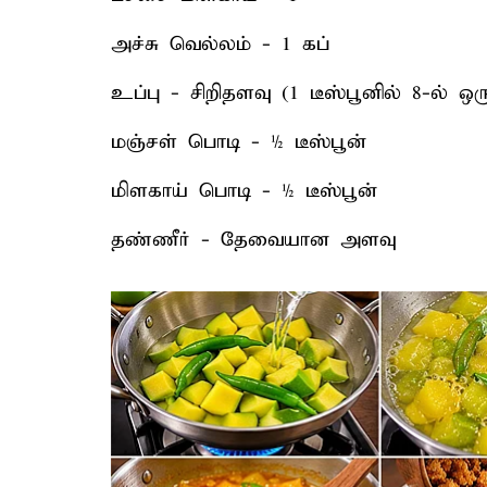
அச்சு வெல்லம் - 1 கப்
உப்பு - சிறிதளவு (1 டீஸ்பூனில் 8-ல் ஒர
மஞ்சள் பொடி - ½ டீஸ்பூன்
மிளகாய் பொடி - ½ டீஸ்பூன்
தண்ணீர் - தேவையான அளவு