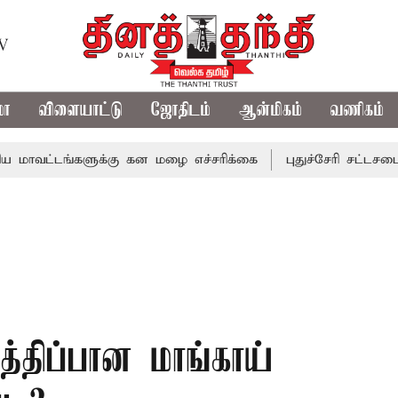
TV
மா
விளையாட்டு
ஜோதிடம்
ஆன்மிகம்
வணிகம்
ங்களுக்கு கன மழை எச்சரிக்கை
புதுச்சேரி சட்டசபையில் வரு
்திப்பான மாங்காய்