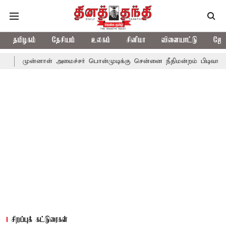
தமிழகம்
தேசியம்
உலகம்
சினிமா
விளையாட்டு
ஜோத
னாள் அமைச்சர் பொன்முடிக்கு சென்னை நீதிமன்றம் பிடிவாராண்ட்
தொ
சிறப்புக் கட்டுரைகள்