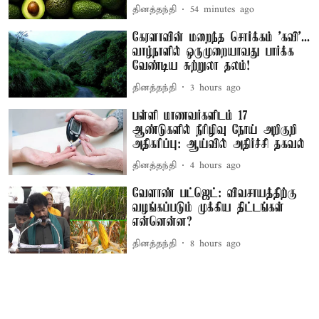
தினத்தந்தி
54 minutes ago
கேரளாவின் மறைந்த சொர்க்கம் 'கவி'...
வாழ்நாளில் ஒருமுறையாவது பார்க்க
வேண்டிய சுற்றுலா தலம்!
தினத்தந்தி
3 hours ago
பள்ளி மாணவர்களிடம் 17
ஆண்டுகளில் நீரிழிவு நோய் அறிகுறி
அதிகரிப்பு: ஆய்வில் அதிர்ச்சி தகவல்
தினத்தந்தி
4 hours ago
வேளாண் பட்ஜெட்: விவசாயத்திற்கு
வழங்கப்படும் முக்கிய திட்டங்கள்
என்னென்ன?
தினத்தந்தி
8 hours ago