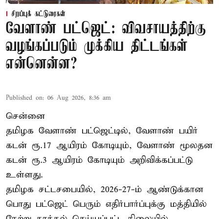
சிறப்புக் கட்டுரைகள்
வேளாண் பட்ஜெட்: விவசாயத்திற்கு
வழங்கப்படும் முக்கிய திட்டங்கள்
என்னென்ன?
Published on
:
06 Aug 2026, 8:36 am
சென்னை
தமிழக வேளாண் பட்ஜெட்டில், வேளாண் பயிர்
கடன் ரூ.17 ஆயிரம் கோடியும், வேளாண் மூலதன
கடன் ரூ.3 ஆயிரம் கோடியும் அறிவிக்கப்பட்டு
உள்ளது.
தமிழக சட்டசபையில், 2026-27-ம் ஆண்டுக்கான
பொது பட்ஜெட் பெரும் எதிர்பார்ப்புக்கு மத்தியில்
நேற்று தாக்கல் செய்யப்பட்ட நிலையில்,