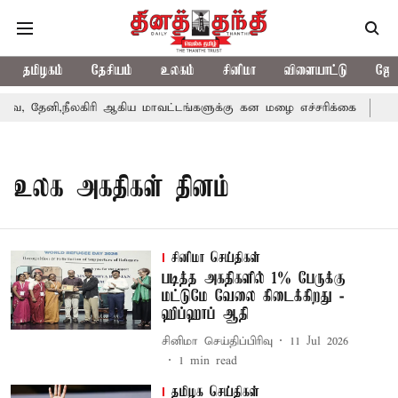
தமிழகம்
தேசியம்
உலகம்
சினிமா
விளையாட்டு
ஜோத
, தேனி,நீலகிரி ஆகிய மாவட்டங்களுக்கு கன மழை எச்சரிக்கை
புத
உலக அகதிகள் தினம்
சினிமா செய்திகள்
படித்த அகதிகளில் 1% பேருக்கு
மட்டுமே வேலை கிடைக்கிறது -
ஹிப்ஹாப் ஆதி
சினிமா செய்திப்பிரிவு
11 Jul 2026
1
min read
தமிழக செய்திகள்