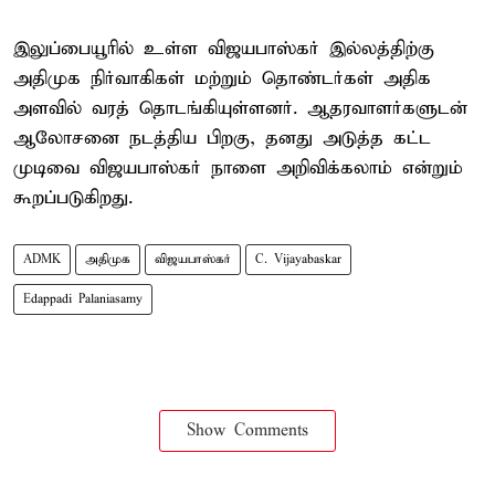
இலுப்பையூரில் உள்ள விஜயபாஸ்கர் இல்லத்திற்கு
அதிமுக நிர்வாகிகள் மற்றும் தொண்டர்கள் அதிக
அளவில் வரத் தொடங்கியுள்ளனர். ஆதரவாளர்களுடன்
ஆலோசனை நடத்திய பிறகு, தனது அடுத்த கட்ட
முடிவை விஜயபாஸ்கர் நாளை அறிவிக்கலாம் என்றும்
கூறப்படுகிறது.
ADMK
அதிமுக
விஜயபாஸ்கர்
C. Vijayabaskar
Edappadi Palaniasamy
Show Comments