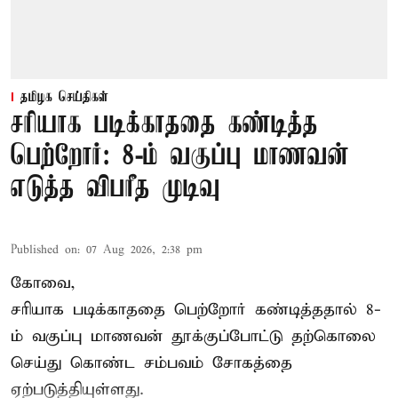
தமிழக செய்திகள்
சரியாக படிக்காததை கண்டித்த
பெற்றோர்: 8-ம் வகுப்பு மாணவன்
எடுத்த விபரீத முடிவு
Published on
:
07 Aug 2026, 2:38 pm
கோவை,
சரியாக படிக்காததை பெற்றோர் கண்டித்ததால் 8-
ம் வகுப்பு மாணவன் தூக்குப்போட்டு தற்கொலை
செய்து கொண்ட சம்பவம் சோகத்தை
ஏற்படுத்தியுள்ளது.