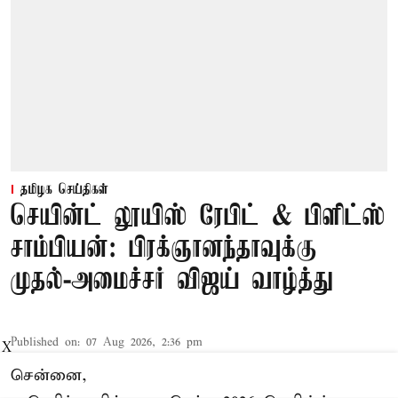
தமிழக செய்திகள்
செயின்ட் லூயிஸ் ரேபிட் & பிளிட்ஸ்
சாம்பியன்: பிரக்ஞானந்தாவுக்கு
முதல்-அமைச்சர் விஜய் வாழ்த்து
Published on
:
07 Aug 2026, 2:36 pm
X
சென்னை,