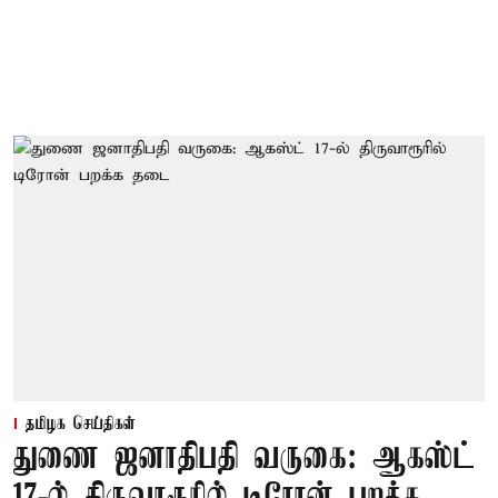
தமிழக செய்திகள்
துணை ஜனாதிபதி வருகை: ஆகஸ்ட்