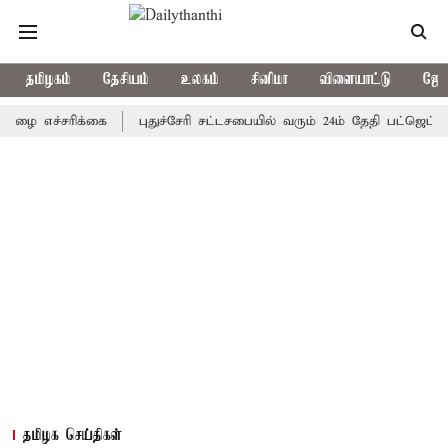
தமிழகம்
தேசியம்
உலகம்
சினிமா
விளையாட்டு
ஜோத
ச்சரிக்கை
புதுச்சேரி சட்டசபையில் வரும் 24ம் தேதி பட்ஜெட் தாக்கல
தமிழக செய்திகள்