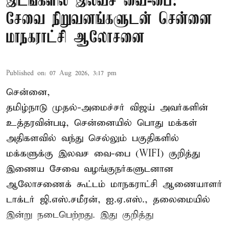
இடங்களில் இலவச வை-பை:
சேவை நிறுவனங்களுடன் சென்னை
மாநகராட்சி ஆலோசனை
Published on
:
07 Aug 2026, 3:17 pm
சென்னை,
தமிழ்நாடு முதல்-அமைச்சர் விஜய் அவர்களின்
உத்தரவின்படி, சென்னையில் பொது மக்கள்
அதிகளவில் வந்து செல்லும் பகுதிகளில்
மக்களுக்கு இலவச வை-பை (WIFI) குறித்து
இணைய சேவை வழங்குநர்களுடனான
ஆலோசணைக் கூட்டம் மாநகராட்சி ஆணையாளர்
டாக்டர் ஜி.எஸ்.சமீரன், ஐ.ஏ.எஸ்., தலைமையில்
இன்று நடைபெற்றது. இது குறித்து