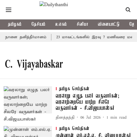
தமிழகம்
தேசியம்
உலகம்
சினிமா
விளையாட்டு
ஜோத
ல் நாளை தனித்தீர்மானம்
23 மாவட்டங்களில் இரவு 7 மணிவரை மழை பெ
C. Vijayabaskar
தமிழக செய்திகள்
வரலாறு எழுத பலர் வருவார்கள்;
வரலாற்றையே மாற்ற சிலரே
வருவார்கள் - சி.விஜயபாஸ்கர்
தினத்தந்தி
06 Jul 2026
1
min read
தமிழக செய்திகள்
முன்னாள் எம்.எல்.ஏ. சி. விஜயபாஸ்கர்