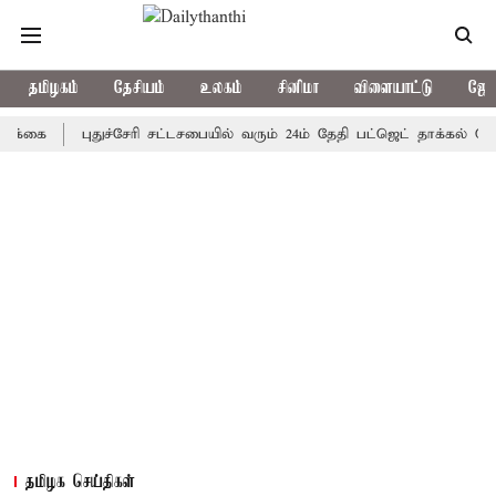
தமிழகம்
தேசியம்
உலகம்
சினிமா
விளையாட்டு
ஜோத
புதுச்சேரி சட்டசபையில் வரும் 24ம் தேதி பட்ஜெட் தாக்கல் செய்கிறார
தமிழக செய்திகள்