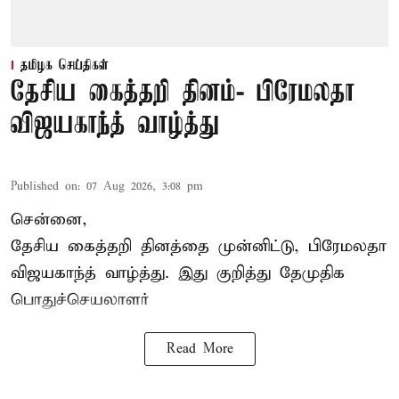
தமிழக செய்திகள்
தேசிய கைத்தறி தினம்- பிரேமலதா
விஜயகாந்த் வாழ்த்து
Published on
:
07 Aug 2026, 3:08 pm
சென்னை,
தேசிய கைத்தறி தினத்தை
முன்னிட்டு, பிரேமலதா
விஜயகாந்த் வாழ்த்து. இது குறித்து தேமுதிக
பொதுச்செயலாளர்
Read More