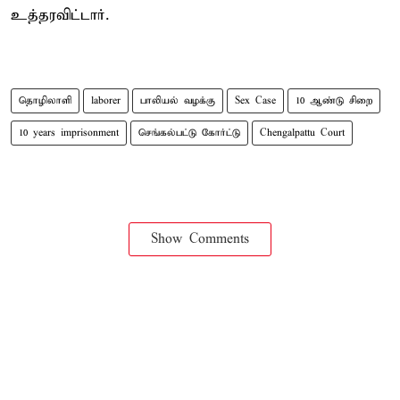
உத்தரவிட்டார்.
தொழிலாளி
laborer
பாலியல் வழக்கு
Sex Case
10 ஆண்டு சிறை
10 years imprisonment
செங்கல்பட்டு கோர்ட்டு
Chengalpattu Court
Show Comments