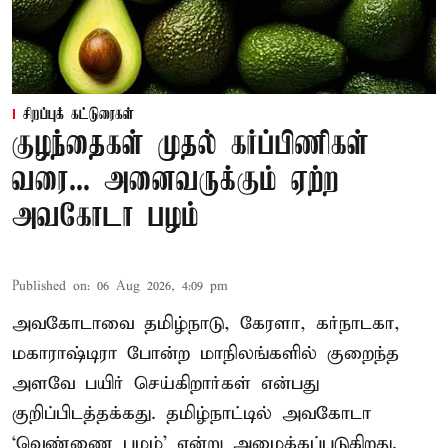
சிறப்புக் கட்டுரைகள்
குழந்தைகள் முதல் கர்ப்பிணிகள்
வரை... அனைவருக்கும் ஏற்ற
அவகோடா பழம்
Published on
:
06 Aug 2026, 4:09 pm
அவகோடாவை தமிழ்நாடு, கேரளா, கர்நாடகா,
மகாராஷ்டிரா போன்ற மாநிலங்களில் குறைந்த
அளவே பயிர் செய்கிறார்கள் என்பது
குறிப்பிடத்தக்கது. தமிழ்நாட்டில் அவகோடா
‘வெண்ணை பழம்’ என்று அழைக்கப்படுகிறது.