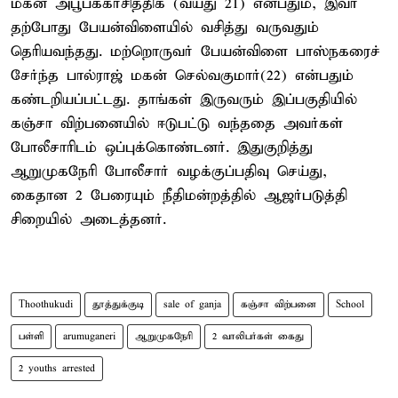
மகன் அபூபக்கர்சித்திக் (வயது 21) என்பதும், இவர்
தற்போது பேயன்விளையில் வசித்து வருவதும்
தெரியவந்தது. மற்றொருவர் பேயன்விளை பாஸ்நகரைச்
சேர்ந்த பால்ராஜ் மகன் செல்வகுமார்(22) என்பதும்
கண்டறியப்பட்டது. தாங்கள் இருவரும் இப்பகுதியில்
கஞ்சா விற்பனையில் ஈடுபட்டு வந்ததை அவர்கள்
போலீசாரிடம் ஒப்புக்கொண்டனர். இதுகுறித்து
ஆறுமுகநேரி போலீசார் வழக்குப்பதிவு செய்து,
கைதான 2 பேரையும் நீதிமன்றத்தில் ஆஜர்படுத்தி
சிறையில் அடைத்தனர்.
Thoothukudi
தூத்துக்குடி
sale of ganja
கஞ்சா விற்பனை
School
பள்ளி
arumuganeri
ஆறுமுகநேரி
2 வாலிபர்கள் கைது
2 youths arrested