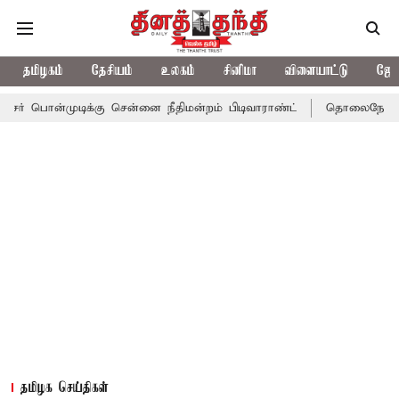
தமிழகம்
தேசியம்
உலகம்
சினிமா
விளையாட்டு
ஜோத
டிக்கு சென்னை நீதிமன்றம் பிடிவாராண்ட்
தொலைநோக்கு பார்வையுடன
தமிழக செய்திகள்