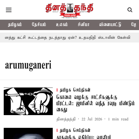
தமிழகம்
தேசியம்
உலகம்
சினிமா
விளையாட்டு
ஜோத
னைத்து கட்சி கூட்டத்தை நடத்தாது ஏன்? உதயநிதி ஸ்டாலின் கேள்வி
த
arumuganeri
தமிழக செய்திகள்
கொலை வழக்கு சாட்சிகளுக்கு
மிரட்டல்: ஜாமீனில் வந்த ரவுடி மீண்டும்
கைது
தினத்தந்தி
22 Jul 2026
1
min read
தமிழக செய்திகள்
காதலுக்கு எதிர்ப்பு: வாலிபர்