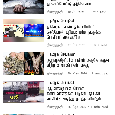
தூக்குப்போட்டு தற்கொலை
தினத்தந்தி
10 Jul 2026
1
min read
தமிழக செய்திகள்
த.வெ.க. பெண் நிர்வாகியிடம்
செல்போன் பறிப்பு: மர்ம நபருக்கு
போலீசார் வலைவீச்சு
தினத்தந்தி
27 Jun 2026
1
min read
தமிழக செய்திகள்
ஆறுமுகநேரியில் பள்ளி அருகே கஞ்சா
விற்ற 2 வாலிபர்கள் கைது
தினத்தந்தி
30 May 2026
1
min read
தமிழக செய்திகள்
மதுபோதையில் ரெயில்
தண்டவாளத்தில் படுத்து தூங்கிய
வாலிபர்: அடுத்து நடந்த விபரீதம்
தினத்தந்தி
28 Apr 2026
1
min read