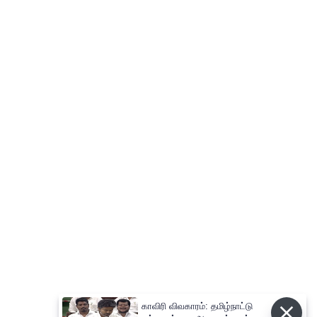
காவிரி விவகாரம்: தமிழ்நாட்டு