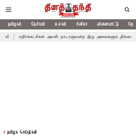
தமிழகம்
தேசியம்
உலகம்
சினிமா
விளையாட்டு
ஜோத
எதிர்க்கட்சிகள் அமளி: நாடாளுமன்ற இரு அவைகளும் திங்கள்கிழமை வரை
தமிழக செய்திகள்