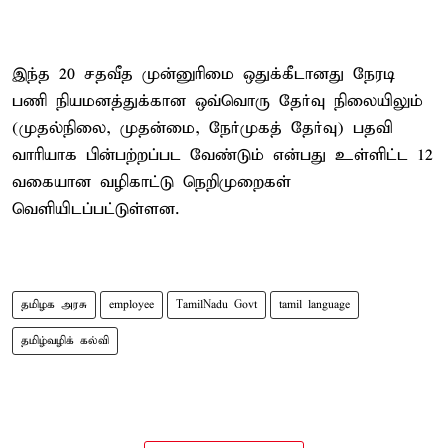
இந்த 20 சதவீத முன்னுரிமை ஒதுக்கீடானது நேரடி
பணி நியமனத்துக்கான ஒவ்வொரு தேர்வு நிலையிலும்
(முதல்நிலை, முதன்மை, நேர்முகத் தேர்வு) பதவி
வாரியாக பின்பற்றப்பட வேண்டும் என்பது உள்ளிட்ட 12
வகையான வழிகாட்டு நெறிமுறைகள்
வெளியிடப்பட்டுள்ளன.
தமிழக அரசு
employee
TamilNadu Govt
tamil language
தமிழ்வழிக் கல்வி