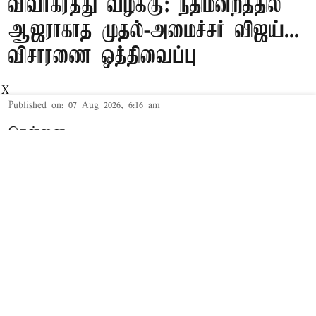
விவாகரத்து வழக்கு: நீதிமன்றத்தில்
ஆஜராகாத முதல்-அமைச்சர் விஜய்...
விசாரணை ஒத்திவைப்பு
X
Published on
:
07 Aug 2026, 6:16 am
சென்னை,
தமிழக முதல்-அமைச்சர் விஜய் மற்றும் அவரது
மனைவி சங்கீதா தொடர்பான விவாகரத்து வழக்கு
செங்கல்பட்டு கோர்ட்டில் விசாரணையில் உள்ளது.
விவாகரத்து கோரி மனு
த.வெ.க. தலைவரும், தமிழக முதல்-
அமைச்சருமான விஜய்க்கும், அவரது மனைவி
சங்கீதாவுக்கும் இடையே கருத்து வேறுபாடு
ஏற்பட்டதாக கூறப்பட்டநிலையில், சங்கீதா,