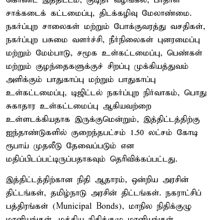
கொண்ட இத்திட்டம், குடிநீர் வழங்கல், பாதாள
சாக்கடைக் கட்டமைப்பு, திடக்கழிவு மேலாண்மை.
நகர்ப்புற சாலைகள் மற்றும் போக்குவரத்து வசதிகள்,
நகர்ப்புற பசுமை வளர்ச்சி, நீர்நிலைகள் புனரமைப்பு
மற்றும் மேம்பாடு, சமூக உள்கட்டமைப்பு, பெண்கள்
மற்றும் குழந்தைகளுக்குச் சிறப்பு முக்கியத்துவம்
அளிக்கும் பாதுகாப்பு மற்றும் பாதுகாப்பு
உள்கட்டமைப்பு, டிஜிட்டல் நகர்ப்புற நிர்வாகம், பொது
சுகாதார உள்கட்டமைப்பு ஆகியவற்றை
உள்ளடக்கியதாக இருக்குமென்றும், இத்திட்டத்திற்கு
ஐந்தாண்டுகளில் குறைந்தபட்சம் 1.50 லட்சம் கோடி
ரூபாய் முதலீடு தேவைப்படும் என
மதிப்பிடப்பட்டிருப்பதாகவும் தெரிவிக்கப்பட்டது.
இத்திட்டத்திற்கான நிதி ஆதாரம், ஒன்றிய அரசின்
திட்டங்கள், தமிழ்நாடு அரசின் திட்டங்கள். நகராட்சிப்
பத்திரங்கள் (Municipal Bonds), மாநில நிதிக்குழு
மானியங்கள், மத்திய நிதிக்குழு மானியங்கள்.