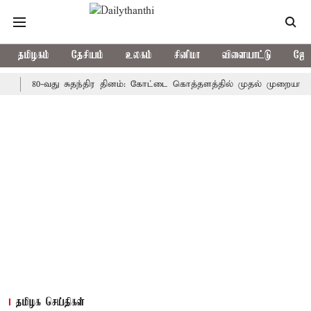
தமிழகம்
தேசியம்
உலகம்
சினிமா
விளையாட்டு
ஜோத
80-வது சுதந்திர தினம்: கோட்டை கொத்தளத்தில் முதல் முறையாக தேசிய க
தமிழக செய்திகள்