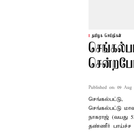
தமிழக செய்திகள்
செங்கல்ப
சென்றபோத
Published on
:
09 Aug 
செங்கல்பட்டு,
செங்கல்பட்டு
மாவ
நாகராஜ் (வயது 
தண்ணீர் பாய்ச்ச 