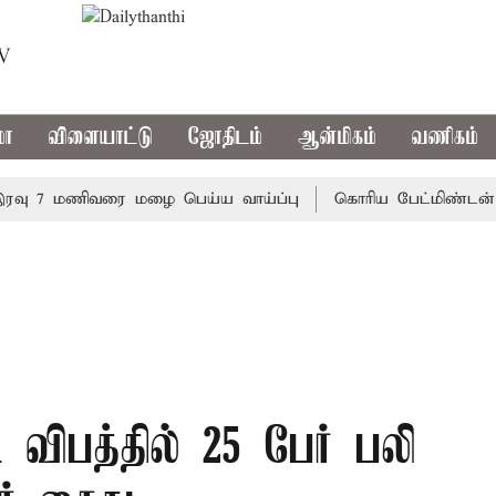
TV
மா
விளையாட்டு
ஜோதிடம்
ஆன்மிகம்
வணிகம்
 7 மணிவரை மழை பெய்ய வாய்ப்பு
கொரிய பேட்மிண்டன் இறுதி
ிபத்தில் 25 பேர் பலி