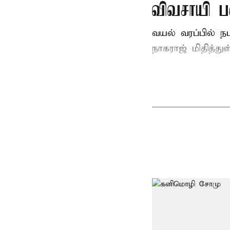
விவசாயி ப
வயல் வரப்பில் ந
நாகராஜ் மிதித்துள