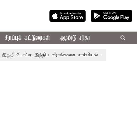
சிறப்புக் கட்டுரைகள்
ஆண்டு சந்தா
 போட்டி; இந்திய வீராங்கனை சாம்பியன் பட்டம் வென்றார்
ச