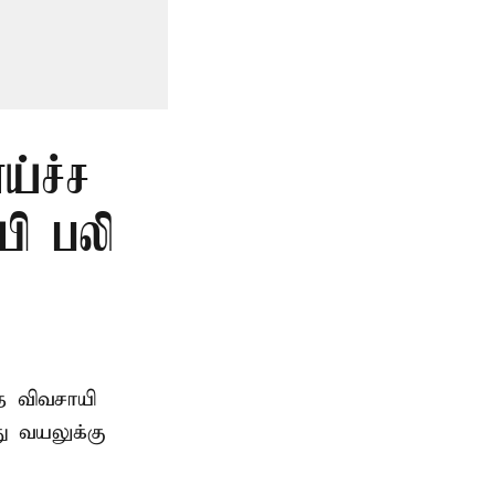
ய்ச்ச
யி பலி
த விவசாயி
ு வயலுக்கு