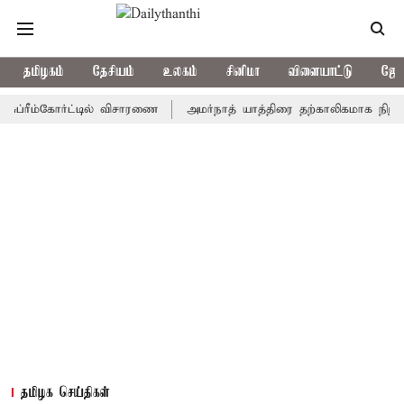
தமிழகம்
தேசியம்
உலகம்
சினிமா
விளையாட்டு
ஜோத
ம்கோர்ட்டில் விசாரணை
அமர்நாத் யாத்திரை தற்காலிகமாக நிறுத்தம்
தமிழக செய்திகள்