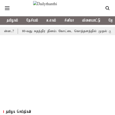
தமிழகம்
தேசியம்
உலகம்
சினிமா
விளையாட்டு
ஜோத
?
80-வது சுதந்திர தினம்: கோட்டை கொத்தளத்தில் முதல் முறையாக தே
தமிழக செய்திகள்