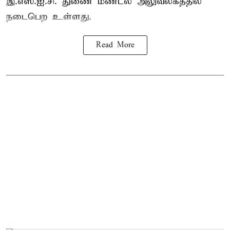
இ.எஸ்.ஐ.சி. துணை மண்டல அலுவலகத்தில்
நடைபெற உள்ளது.
Read More