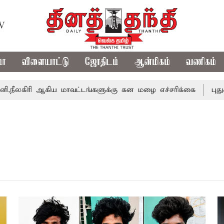
TV
மா
விளையாட்டு
ஜோதிடம்
ஆன்மிகம்
வணிகம்
ிரி ஆகிய மாவட்டங்களுக்கு கன மழை எச்சரிக்கை
புதுச்சேர