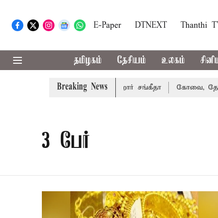
E-Paper
DTNEXT
Thanthi 
தமிழகம்
தேசியம்
உலகம்
சினி
Breaking News
ாகரத்து வழக்கை வாபஸ் பெற்றார் சங்கீதா
கோவை, தேனி,நீலக
3 பேர்