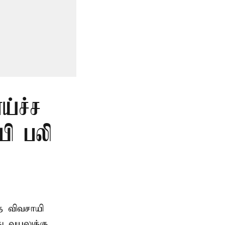
ய்ச்ச
யி பலி
த விவசாயி
ு வயலுக்கு