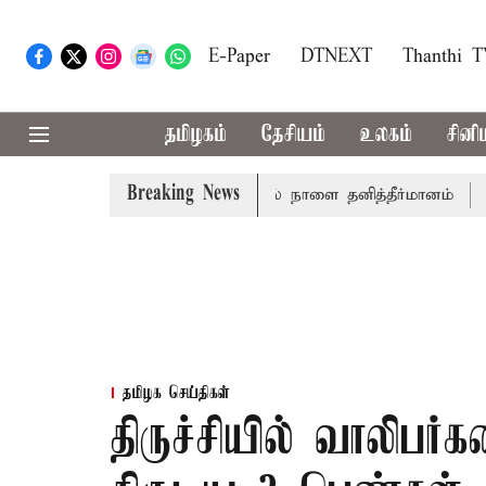
E-Paper
DTNEXT
Thanthi 
தமிழகம்
தேசியம்
உலகம்
சினி
Breaking News
்த்தாய் வாழ்த்து: சட்டமன்றத்தில் நாளை தனித்தீர்மானம்
23 ம
தமிழக செய்திகள்
திருச்சியில் வாலிப