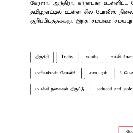
கேரளா, ஆந்திரா, கர்நாடகா உள்ளிட்ட
தமிழ்நாட்டில் உள்ள சில போலீஸ் நில
குறிப்பிடத்தக்கது. இந்த சம்பவம் சமயபுர
திருச்சி
Trichy
youths
வாலிபர்கள்
மாரியம்மன் கோவில்
சமயபுரம்
3 பெண
மயக்கி நகைகள் திருட்டு
seduced and stole
Sh