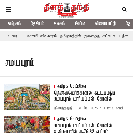
தமிழகம்
தேசியம்
உலகம்
சினிமா
விளையாட்டு
ஜோத
ஜய் உரை
காவிரி விவகாரம்: தமிழகத்தில் அனைத்து கட்சி கூட்டத்தை 
சமயபுரம்
தமிழக செய்திகள்
தென்அமெரிக்காவில் கட்டப்படும்
சமயபுரம் மாரியம்மன் கோவில்
தினத்தந்தி
31 Jul 2026
1
min read
தமிழக செய்திகள்
சமயபுரம் மாரியம்மன் கோவில்
உண்டியலில் ரூ.76.82 லட்சம்