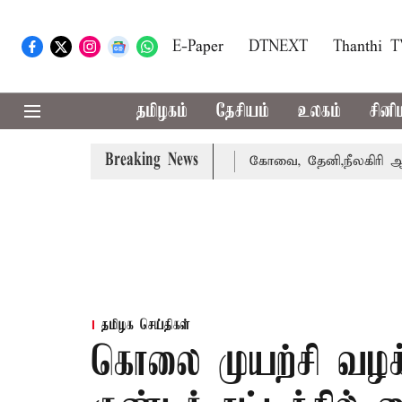
E-Paper
DTNEXT
Thanthi 
தமிழகம்
தேசியம்
உலகம்
சினி
Breaking News
ை வாபஸ் பெற்றார் சங்கீதா
கோவை, தேனி,நீலகிரி ஆகிய மாவட
தமிழக செய்திகள்
கொலை முயற்சி வழக்க