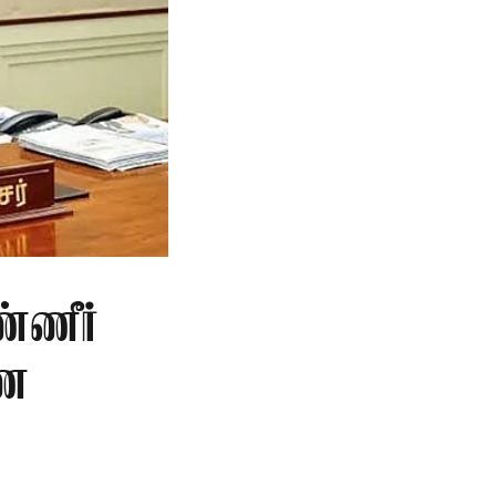
்ணீர்
ணை