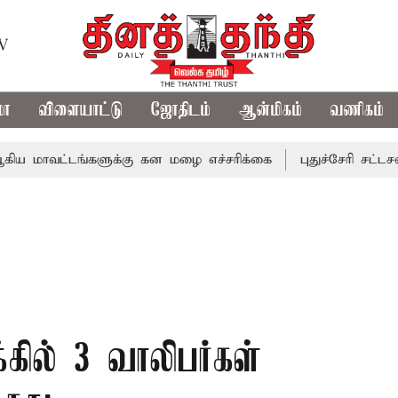
TV
மா
விளையாட்டு
ஜோதிடம்
ஆன்மிகம்
வணிகம்
்டங்களுக்கு கன மழை எச்சரிக்கை
புதுச்சேரி சட்டசபையில் 
ில் 3 வாலிபர்கள்