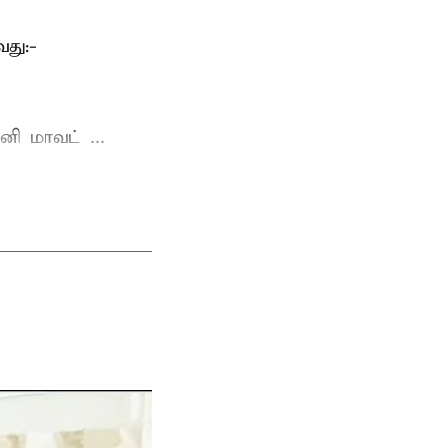
து:-
ி மாவட் ...