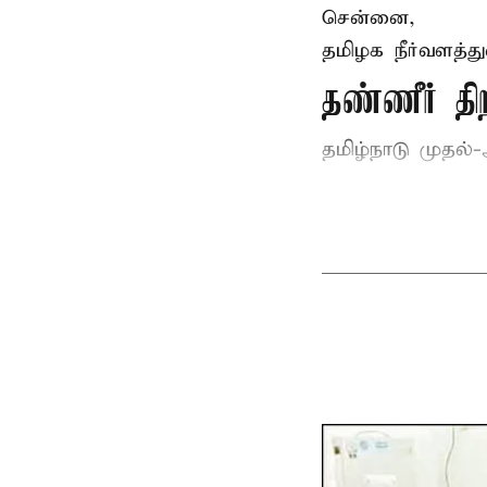
சென்னை,
தமிழக நீர்வளத்த
தண்ணீர் 
தமிழ்நாடு
முதல்