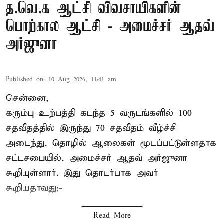
த.வெ.க ஆட்சி விவசாயிகளின்
பொற்கால ஆட்சி - அமைச்சர் ஆதவ்
அர்ஜுனா
Published on
:
10 Aug 2026, 11:41 am
சென்னை,
கரும்பு உற்பத்தி கடந்த 5 வருடங்களில் 100
சதவீதத்தில் இருந்து 70 சதவீதம் வீழ்ச்சி
அடைந்து, தொழில் ஆலைகள் மூடப்பட்டுள்ளதாக
சட்டசபையில், அமைச்சர் ஆதவ் அர்ஜுனா
கூறியுள்ளார். இது தொடர்பாக அவர்
கூறியதாவது;-
Read More