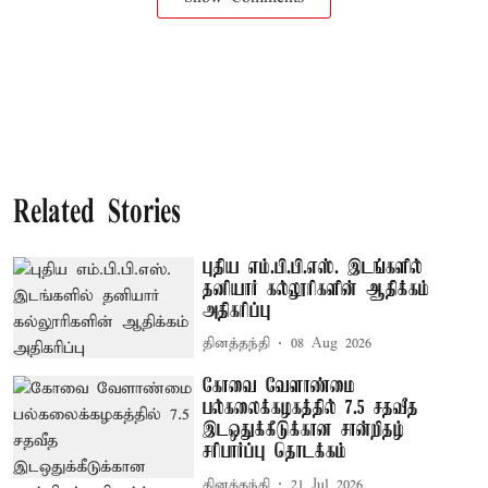
Related Stories
புதிய எம்.பி.பி.எஸ். இடங்களில்
தனியார் கல்லூரிகளின் ஆதிக்கம்
அதிகரிப்பு
தினத்தந்தி
08 Aug 2026
கோவை வேளாண்மை
பல்கலைக்கழகத்தில் 7.5 சதவீத
இடஒதுக்கீடுக்கான சான்றிதழ்
சரிபார்ப்பு தொடக்கம்
தினத்தந்தி
21 Jul 2026