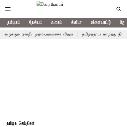
தமிழகம்
தேசியம்
உலகம்
சினிமா
விளையாட்டு
ஜோத
கும் நன்றி: முதல்-அமைச்சர் விஜய்
தமிழ்த்தாய் வாழ்த்து தீர்மானம் 
தமிழக செய்திகள்