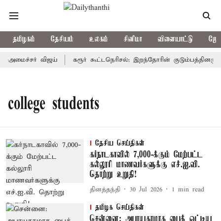
தமிழகம்
தேசியம்
உலகம்
சினிமா
விளையாட்டு
ஜோத
்-அமைச்சர் விஜய்
கரூர் கூட்டநெரிசல்: இறந்தோரின் குடும்பத்தினருக்
college students
தேசிய செய்திகள்
கர்நாடகாவில் 7,000-க்கும் மேற்பட்ட
கல்லூரி மாணவர்களுக்கு எச்.ஐ.வி.
தொற்று உறுதி!
தினத்தந்தி
30 Jul 2026
1
min read
தமிழக செய்திகள்
சென்னை: அபாயகரமாக பைக் ஓட்டிய