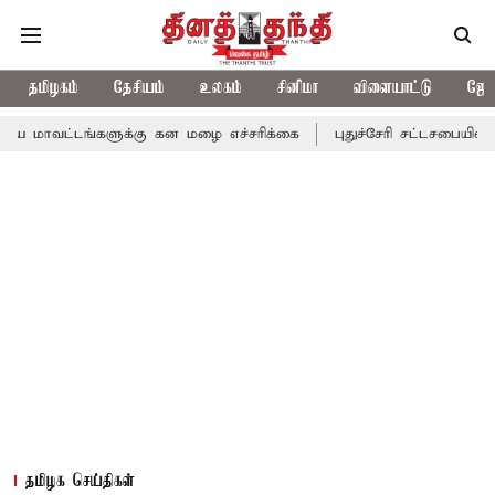
தமிழகம்
தேசியம்
உலகம்
சினிமா
விளையாட்டு
ஜோத
ங்களுக்கு கன மழை எச்சரிக்கை
புதுச்சேரி சட்டசபையில் வரும் 24ம்
தமிழக செய்திகள்