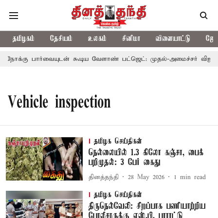
தமிழகம்
தேசியம்
உலகம்
சினிமா
விளையாட்டு
ஜோத
க்கு பார்வையுடன் கூடிய வேளாண் பட்ஜெட்: முதல்-அமைச்சர் விஜய்
Vehicle inspection
தமிழக செய்திகள்
நெல்லையில் 1.3 கிலோ கஞ்சா, பைக்
பறிமுதல்: 3 பேர் கைது
தினத்தந்தி
28 May 2026
1
min read
தமிழக செய்திகள்
திருநெல்வேலி: சிறப்பாக பணியாற்றிய
போலீசாருக்கு எஸ்.பி. பாராட்டு