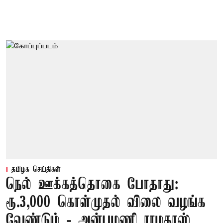
தமிழக செய்திகள்
நெல் ஊக்கத்தொகை போதாது:
ரூ.3,000 கொள்முதல் விலை வழங்க
வேண்டும் - அன்புமணி ராமதாஸ்