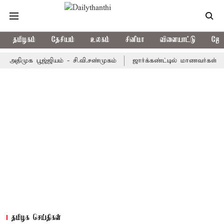
தமிழகம்
தேசியம்
உலகம்
சினிமா
விளையாட்டு
ஜோத
ுக பூஜ்ஜியம் - சி.வி.சண்முகம்
ஜார்க்கண்ட்டில் மாணவர்கள் போராட்டம
தமிழக செய்திகள்