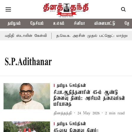
தமிழகம்
தேசியம்
உலகம்
சினிமா
விளையாட்டு
ஜோத
தயநிதி ஸ்டாலின் கேள்வி
த.வெ.க. அரசின் முதல் பட்ஜெட்: மாற்றமா?
S.P.Adithanar
தமிழக செய்திகள்
சி.பா.ஆதித்தனாரின் 45-ம் ஆண்டு
நினைவு தினம்: அரசியல் தலைவர்கள்
மரியாதை
தினத்தந்தி
24 May 2026
2
min read
தமிழக செய்திகள்
45-வது நினைவு தினம்: