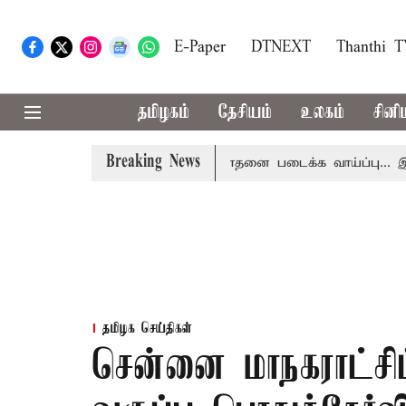
E-Paper
DTNEXT
Thanthi 
தமிழகம்
தேசியம்
உலகம்
சினி
Breaking News
ையம் அப்டேட்
தொழிலில் சாதனை படைக்க வாய்ப்பு... இன்றைய
தமிழக செய்திகள்
சென்னை மாநகராட்சிப்