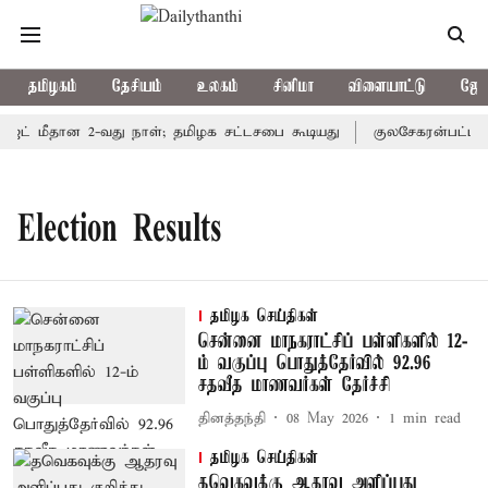
தமிழகம்
தேசியம்
உலகம்
சினிமா
விளையாட்டு
ஜோத
ெட் மீதான 2-வது நாள்; தமிழக சட்டசபை கூடியது
குலசேகரன்பட்டினம
Election Results
தமிழக செய்திகள்
சென்னை மாநகராட்சிப் பள்ளிகளில் 12-
ம் வகுப்பு பொதுத்தேர்வில் 92.96
சதவீத மாணவர்கள் தேர்ச்சி
தினத்தந்தி
08 May 2026
1
min read
தமிழக செய்திகள்
தவெகவுக்கு ஆதரவு அளிப்பது