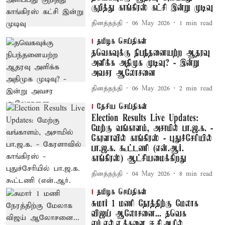
குறித்து காங்கிரஸ் கட்சி இன்று முடிவு
தினத்தந்தி
06 May 2026
1
min read
தமிழக செய்திகள்
தவெகவுக்கு நிபந்தனையற்ற ஆதரவு
அளிக்க அதிமுக முடிவு? - இன்று
அவசர ஆலோசனை
தினத்தந்தி
06 May 2026
2
min read
தேசிய செய்திகள்
Election Results Live Updates:
மேற்கு வங்காளம், அசாமில் பா.ஜ.க. -
கேரளாவில் காங்கிரஸ் - புதுச்சேரியில்
பா.ஜ.க. கூட்டணி (என்.ஆர்.
காங்கிரஸ்) ஆட்சியமைக்கிறது
தினத்தந்தி
04 May 2026
8
min read
தமிழக செய்திகள்
சுமார் 1 மணி நேரத்திற்கு மேலாக
விஜய் ஆலோசனை... தவெக
எம்.எல்.ஏ.க்களை ஈ.சி.ஆரில்