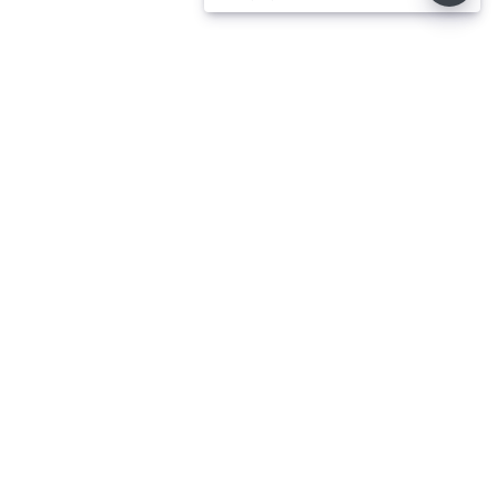
சட்டசபையில் முதல்-அமைச்சர்
விஜய் அறிவிப்பு
⌄
செய்திகள்
⌄
விளையாட்டு
⌄
சினிமா