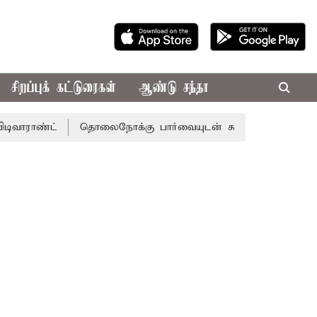
சிறப்புக் கட்டுரைகள்
ஆண்டு சந்தா
ட்
தொலைநோக்கு பார்வையுடன் கூடிய வேளாண் பட்ஜெட்: முத