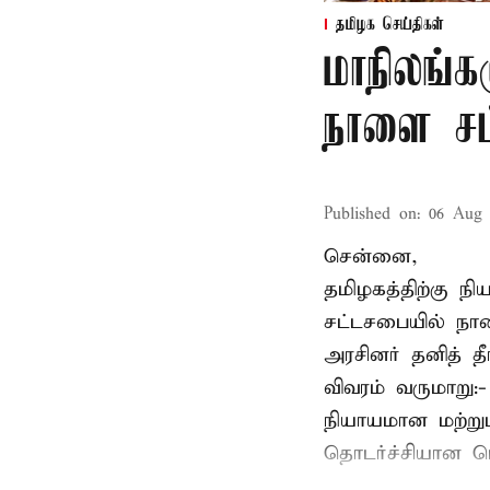
தமிழக செய்திகள்
மாநிலங்க
நாளை சட்
Published on
:
06 Aug 
சென்னை,
தமிழகத்திற்கு ந
சட்டசபையில் நா
அரசினர் தனித் 
விவரம் வருமாறு:
நியாயமான மற்றும
தொடர்ச்சியான பொ