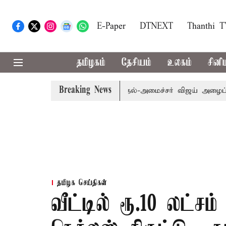
E-Paper
DTNEXT
Thanthi 
தமிழகம்
தேசியம்
உலகம்
சினி
Breaking News
பி.க்கள் கூட்டத்துக்கு முதல்-அமைச்சர் விஜய் அழைப்பு
முன
தமிழக செய்திகள்
வீட்டில் ரூ.10 லட்ச