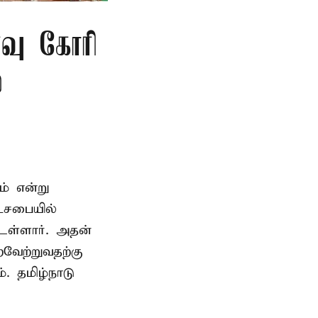
்வு கோரி
்
ம் என்று
டசபையில்
உள்ளார். அதன்
வேற்றுவதற்கு
. தமிழ்நாடு