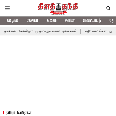
தமிழகம்
தேசியம்
உலகம்
சினிமா
விளையாட்டு
ஜோத
 செய்கிறார் முதல்-அமைச்சர் ரங்கசாமி
எதிர்க்கட்சிகள் அமளி: நாடா
தமிழக செய்திகள்