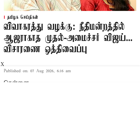
தமிழக செய்திகள்
விவாகரத்து வழக்கு: நீதிமன்றத்தில்
ஆஜராகாத முதல்-அமைச்சர் விஜய்...
விசாரணை ஒத்திவைப்பு
X
Published on
:
07 Aug 2026, 6:16 am
சென்னை,
தமிழக முதல்-அமைச்சர் விஜய் மற்றும் அவரது
மனைவி சங்கீதா தொடர்பான விவாகரத்து வழக்கு
செங்கல்பட்டு கோர்ட்டில் விசாரணையில் உள்ளது.
விவாகரத்து கோரி மனு
த.வெ.க. தலைவரும், தமிழக முதல்-