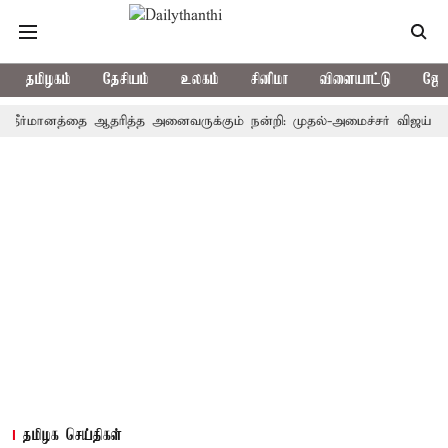
தமிழகம்
தேசியம்
உலகம்
சினிமா
விளையாட்டு
ஜோத
ீர்மானத்தை ஆதரித்த அனைவருக்கும் நன்றி: முதல்-அமைச்சர் விஜய்
தமிழ
தமிழக செய்திகள்