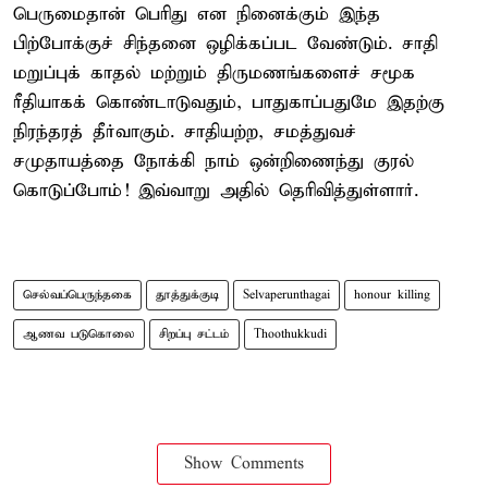
பெருமைதான் பெரிது என நினைக்கும் இந்த
பிற்போக்குச் சிந்தனை ஒழிக்கப்பட வேண்டும். சாதி
மறுப்புக் காதல் மற்றும் திருமணங்களைச் சமூக
ரீதியாகக் கொண்டாடுவதும், பாதுகாப்பதுமே இதற்கு
நிரந்தரத் தீர்வாகும். சாதியற்ற, சமத்துவச்
சமுதாயத்தை நோக்கி நாம் ஒன்றிணைந்து குரல்
கொடுப்போம்! இவ்வாறு அதில் தெரிவித்துள்ளார்.
செல்வப்பெருந்தகை
தூத்துக்குடி
Selvaperunthagai
honour killing
ஆணவ படுகொலை
சிறப்பு சட்டம்
Thoothukkudi
Show Comments