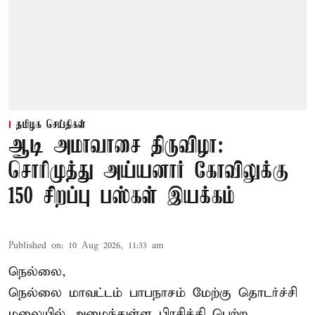
தமிழக செய்திகள்
ஆடி அமாவாசை திருவிழா:
சொரிமுத்து அய்யனார் கோவிலுக்கு
150 சிறப்பு பஸ்கள் இயக்கம்
Published on
:
10 Aug 2026, 11:33 am
நெல்லை,
நெல்லை மாவட்டம் பாபநாசம் மேற்கு தொடர்ச்சி
மலையில் அமைந்துள்ள பிரசித்தி பெற்ற