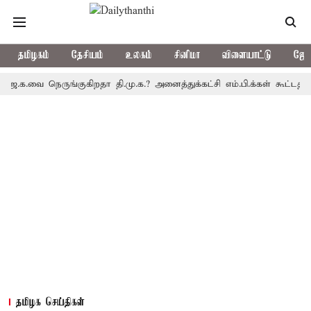
தமிழகம்
தேசியம்
உலகம்
சினிமா
விளையாட்டு
ஜோத
வை நெருங்குகிறதா தி.மு.க.? அனைத்துக்கட்சி எம்.பி.க்கள் கூட்டத்தை மு
தமிழக செய்திகள்