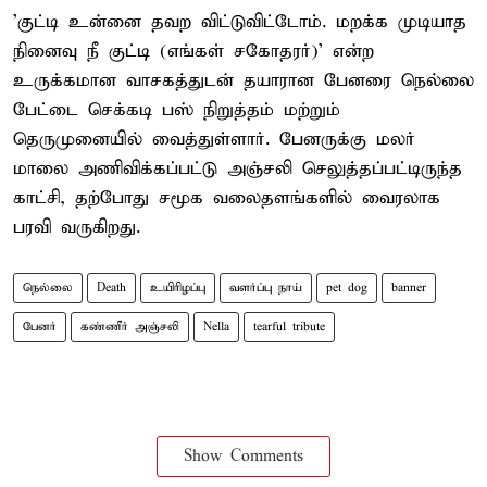
'குட்டி உன்னை தவற விட்டுவிட்டோம். மறக்க முடியாத
நினைவு நீ குட்டி (எங்கள் சகோதரர்)' என்ற
உருக்கமான வாசகத்துடன் தயாரான பேனரை நெல்லை
பேட்டை செக்கடி பஸ் நிறுத்தம் மற்றும்
தெருமுனையில் வைத்துள்ளார். பேனருக்கு மலர்
மாலை அணிவிக்கப்பட்டு அஞ்சலி செலுத்தப்பட்டிருந்த
காட்சி, தற்போது சமூக வலைதளங்களில் வைரலாக
பரவி வருகிறது.
நெல்லை
Death
உயிரிழப்பு
வளர்ப்பு நாய்
pet dog
banner
பேனர்
கண்ணீர் அஞ்சலி
Nella
tearful tribute
Show Comments