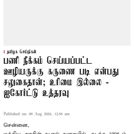
தமிழக செய்திகள்
பணி நீக்கம் செய்யப்பட்ட
ஊழியருக்கு கருணை படி என்பது
சலுகைதான்; உரிமை இல்லை -
ஐகோர்ட்டு உத்தரவு
Published on
:
09 Aug 2026, 12:56 am
சென்னை,