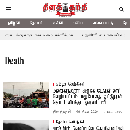
தமிழகம்
தேசியம்
உலகம்
சினிமா
விளையாட்டு
ஜோத
ாவட்டங்களுக்கு கன மழை எச்சரிக்கை
புதுச்சேரி சட்டசபையில் வரும
Death
தமிழக செய்திகள்
அலங்காநல்லூர் அருகே டேங்கர் லாரி
வெறியாட்டம்: மதுபோதை ஓட்டுநரால்
தொடர் விபத்து; ஒருவர் பலி
தினத்தந்தி
06 Aug 2026
1
min read
தேசிய செய்திகள்
காஷ்மீரில் வெளிமாநில தொழிலாளர்கள்