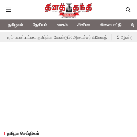
தமிழகம்
தேசியம்
உலகம்
சினிமா
விளையாட்டு
ஜோ
் பயன்பாட்டை தவிர்க்க வேண்டும்: அமைச்சர் வினோத்
5 ஆண்டுகளுக்கு 
தமிழக செய்திகள்