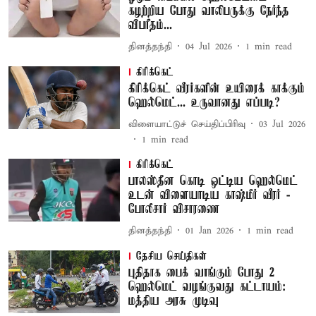
கழற்றிய போது வாலிபருக்கு நேர்ந்த
விபரீதம்...
தினத்தந்தி
04 Jul 2026
1
min read
கிரிக்கெட்
கிரிக்கெட் வீரர்களின் உயிரைக் காக்கும்
ஹெல்மெட்... உருவானது எப்படி?
விளையாட்டுச் செய்திப்பிரிவு
03 Jul 2026
1
min read
கிரிக்கெட்
பாலஸ்தீன கொடி ஒட்டிய ஹெல்மெட்
உடன் விளையாடிய காஷ்மீர் வீரர் -
போலீசார் விசாரணை
தினத்தந்தி
01 Jan 2026
1
min read
தேசிய செய்திகள்
புதிதாக பைக் வாங்கும் போது 2
ஹெல்மெட் வழங்குவது கட்டாயம்:
மத்திய அரசு முடிவு