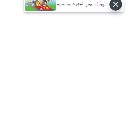
த.வெ.க. அரசின் முதல் பட்ஜெட்:
⌄
செய்திகள்