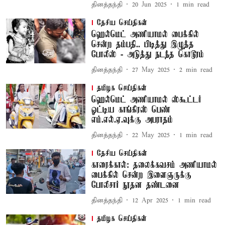
தினத்தந்தி
20 Jun 2025
1
min read
தேசிய செய்திகள்
ஹெல்மெட் அணியாமல் பைக்கில்
சென்ற தம்பதி.. பிடித்து இழுத்த
போலீஸ் - அடுத்து நடந்த கொடூரம்
தினத்தந்தி
27 May 2025
2
min read
தமிழக செய்திகள்
ஹெல்மெட் அணியாமல் ஸ்கூட்டர்
ஓட்டிய காங்கிரஸ் பெண்
எம்.எல்.ஏ.வுக்கு அபராதம்
தினத்தந்தி
22 May 2025
1
min read
தேசிய செய்திகள்
காரைக்கால்: தலைக்கவசம் அணியாமல்
பைக்கில் சென்ற இளைஞருக்கு
போலீசார் நூதன தண்டனை
தினத்தந்தி
12 Apr 2025
1
min read
தமிழக செய்திகள்