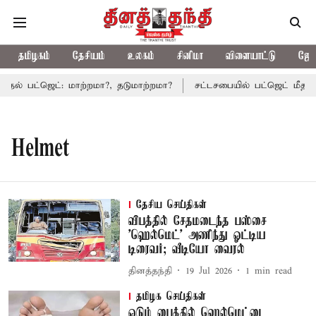
தமிழகம்
தேசியம்
உலகம்
சினிமா
விளையாட்டு
ஜோத
ல் பட்ஜெட்: மாற்றமா?, தடுமாற்றமா?
சட்டசபையில் பட்ஜெட் மீதான வ
Helmet
தேசிய செய்திகள்
விபத்தில் சேதமடைந்த பஸ்சை
'ஹெல்மெட்' அணிந்து ஓட்டிய
டிரைவர்; வீடியோ வைரல்
தினத்தந்தி
19 Jul 2026
1
min read
தமிழக செய்திகள்
ஓடும் பைக்கில் ஹெல்மெட்டை