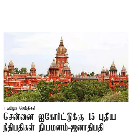
தமிழக செய்திகள்
சென்னை ஐகோர்ட்டுக்கு 15 புதிய
நீதிபதிகள் நியமனம்-ஜனாதிபதி