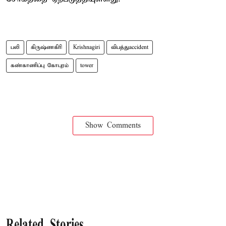
பலி
கிருஷ்ணகிரி
Krishnagiri
விபத்துaccident
கண்காணிப்பு கோபுரம்
tower
Show Comments
Related Stories