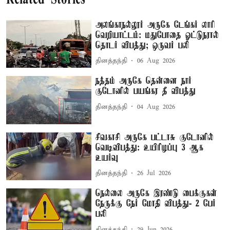
அலங்காநல்லூர் அருகே டேங்கர் லாரி
வெறியாட்டம்: மதுபோதை ஓட்டுநரால்
தொடர் விபத்து; ஒருவர் பலி
தினத்தந்தி
06 Aug 2026
நத்தம் அருகே தென்னை நார்
குடோனில் பயங்கர தீ விபத்து
தினத்தந்தி
04 Aug 2026
சிவகாசி அருகே பட்டாசு குடோனில்
வெடிவிபத்து: உயிரிழப்பு 3 ஆக
உயர்வு
தினத்தந்தி
26 Jul 2026
நெல்லை அருகே இரண்டு பைக்குகள்
நேருக்கு நேர் மோதி விபத்து- 2 பேர்
பலி
தினத்தந்தி
29 Jun 2026