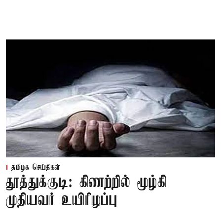
தமிழக செய்திகள்
தூத்துக்குடி: கிணற்றில் மூழ்கி
முதியவர் உயிரிழப்பு