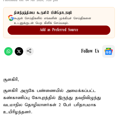
Published on
:
04 Jul 2026, 3:20 pm
தினத்தந்தியை கூகுளில் பின்தொடரவும்
கூகுள் செய்திகளில் எங்களின் முக்கியச் செய்திகளை
உடனுக்குடன் பெற கிளிக் செய்யவும்.
Add as Preferred Source
Follow Us
சூளகிரி,
சூளகிரி அருகே பண்ணையில் அமைக்கப்பட்ட
கண்காணிப்பு கோபுரத்தில் இருந்து தவறிவிழுந்து
வடமாநில தொழிலாளர்கள் 2 பேர் பரிதாபமாக
உயிரிழந்தனர்.