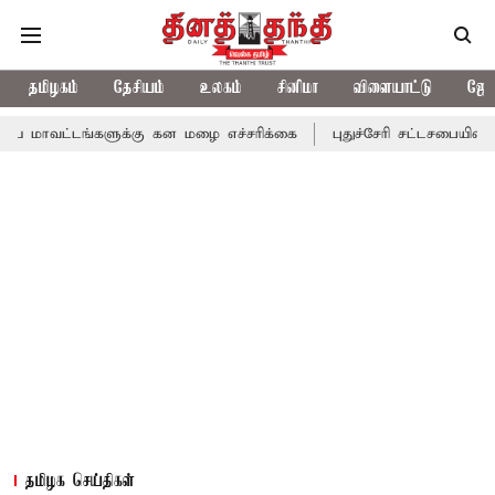
தமிழகம்
தேசியம்
உலகம்
சினிமா
விளையாட்டு
ஜோத
்களுக்கு கன மழை எச்சரிக்கை
புதுச்சேரி சட்டசபையில் வரும் 24ம் 
தமிழக செய்திகள்