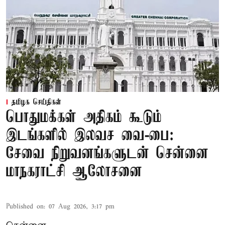
தமிழக செய்திகள்
பொதுமக்கள் அதிகம் கூடும்
இடங்களில் இலவச வை-பை:
சேவை நிறுவனங்களுடன் சென்னை
மாநகராட்சி ஆலோசனை
Published on
:
07 Aug 2026, 3:17 pm