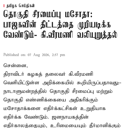
தமிழக செய்திகள்
தொகுதி சீரமைப்பு மசோதா:
பாஜகவின் திட்டத்தை முறியடிக்க
வேண்டும்- கி.வீரமணி வலியுறுத்தல்
Published on
:
07 Aug 2026, 2:57 pm
சென்னை,
திராவிடர் கழகத் தலைவர் கி.வீரமணி
வெளியிட்டுள்ள அறிக்கையில் கூறியிருப்பதாவது:-
நாடாளுமன்றத்தில் தொகுதி சீரமைப்பு மற்றும்
தொகுதி எண்ணிக்கையை அதிகரிக்கும்
மசோதாக்களை எதிர்க்கட்சிகள் உறுதியாக
எதிர்க்க வேண்டும். ஜனநாயகத்தின்
எதிர்காலத்தையும், உரிமையையும் தீர்மானிக்கும்