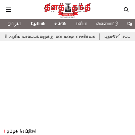
தமிழகம்
தேசியம்
உலகம்
சினிமா
விளையாட்டு
ஜோத
மாவட்டங்களுக்கு கன மழை எச்சரிக்கை
புதுச்சேரி சட்டசபையில் வரும
தமிழக செய்திகள்