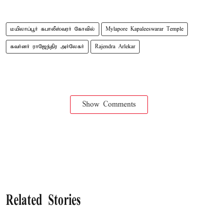
மயிலாப்பூர் கபாலீஸ்வரர் கோவில்
Mylapore Kapaleeswarar Temple
கவர்னர் ராஜேந்திர அர்லேகர்
Rajendra Arlekar
Show Comments
Related Stories