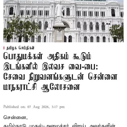
தமிழக செய்திகள்
பொதுமக்கள் அதிகம் கூடும்
இடங்களில் இலவச வை-பை:
சேவை நிறுவனங்களுடன் சென்னை
மாநகராட்சி ஆலோசனை
Published on
:
07 Aug 2026, 3:17 pm
சென்னை,
தமிழ்நாடு முதல்-அமைச்சர் விஜய் அவர்களின்