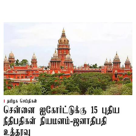
தமிழக செய்திகள்
சென்னை ஐகோர்ட்டுக்கு 15 புதிய
நீதிபதிகள் நியமனம்-ஜனாதிபதி
உத்தரவு