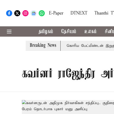
E-Paper
DTNEXT
Thanthi 
தமிழகம்
தேசியம்
உலகம்
சினி
Breaking News
மணிவரை மழை பெய்ய வாய்ப்பு
கொரிய பேட்மிண்டன் இறுதி போ
கவர்னர் ராஜேந்திர அர