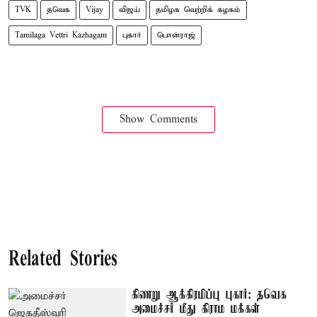
TVK
தவெக
Vijay
விஜய்
தமிழக வெற்றிக் கழகம்
Tamilaga Vettri Kazhagam
புகார்
பொன்ராஜ்
Show Comments
Related Stories
கிணறு ஆக்கிரமிப்பு புகார்: தவெக
அமைச்சர் மீது கிராம மக்கள்