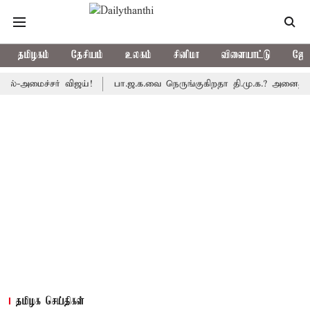
தமிழகம்
தேசியம்
உலகம்
சினிமா
விளையாட்டு
ஜோத
ைச்சர் விஜய்!
பா.ஜ.க.வை நெருங்குகிறதா தி.மு.க.? அனைத்துக்கட்சி
தமிழக செய்திகள்