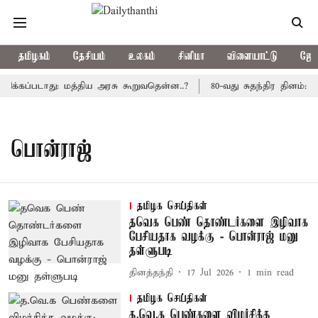
தமிழகம்
தேசியம்
உலகம்
சினிமா
விளையாட்டு
ஜோத
ிக்கப்படாது: மத்திய அரசு கூறுவதென்ன..?
80-வது சுதந்திர தினம்: 
பொன்ராஜ்
தமிழக செய்திகள்
தவெக பெண் தொண்டர்களை இழிவாக
பேசியதாக வழக்கு - பொன்ராஜ் மனு
தள்ளுபடி
தினத்தந்தி
17 Jul 2026
1
min read
தமிழக செய்திகள்
த.வெ.க பெண்களை விமர்சித்த